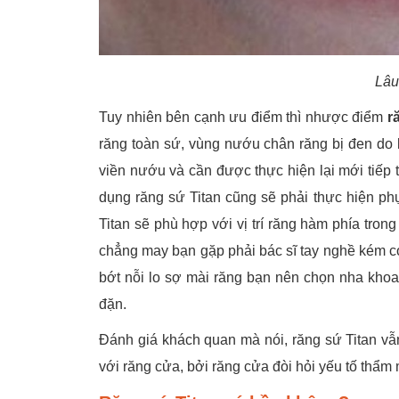
Lâu
Tuy nhiên bên cạnh ưu điểm thì nhược điểm
r
răng toàn sứ, vùng nướu chân răng bị đen do lớ
viền nướu và cần được thực hiện lại mới tiếp 
dụng răng sứ Titan cũng sẽ phải thực hiện phụ
Titan sẽ phù hợp với vị trí răng hàm phía tron
chẳng may bạn gặp phải bác sĩ tay nghề kém c
bớt nỗi lo sợ mài răng bạn nên chọn nha khoa
đặn.
Đánh giá khách quan mà nói, răng sứ Titan vẫn 
với răng cửa, bởi răng cửa đòi hỏi yếu tố thẩm