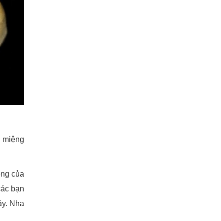
g miệng
ệng của
các bạn
ây. Nha