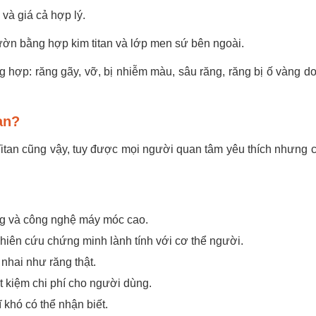
và giá cả hợp lý.
ườn bằng hợp kim titan và lớp men sứ bên ngoài.
hợp: răng gãy, vỡ, bị nhiễm màu, sâu răng, răng bị ố vàng d
an?
Titan cũng vậy, tuy được mọi người quan tâm yêu thích nhưng 
ng và công nghệ máy móc cao.
ghiên cứu chứng minh lành tính với cơ thể người.
nhai như răng thật.
ết kiệm chi phí cho người dùng.
 khó có thể nhận biết.