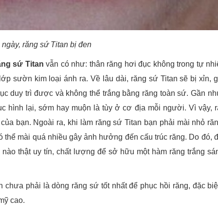
 ngày, răng sứ Titan bị đen
ăng sứ Titan
vẫn có như: thân răng hơi đục không trong tự nh
p sườn kim loại ánh ra. Về lâu dài, răng sứ Titan sẽ bị xỉn, 
tục duy trì được và không thể trắng bằng răng toàn sứ. Gần nh
c hình lại, sớm hay muộn là tùy ở cơ địa mỗi người. Vì vậy, 
g của bạn. Ngoài ra, khi làm răng sứ Titan bạn phải mài nhỏ ră
ó thể mài quá nhiều gây ảnh hưởng đến cấu trúc răng. Do đó, 
 nào thật uy tín, chất lượng để sở hữu một hàm răng trắng sá
chưa phải là dòng răng sứ tốt nhất để phục hồi răng, đặc biệt
 mỹ cao.