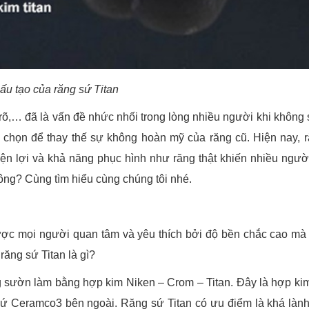
ấu tạo của răng sứ Titan
rõ,… đã là vấn đề nhức nhối trong lòng nhiều người khi không
 chọn để thay thế sự không hoàn mỹ của răng cũ. Hiện nay, 
iện lợi và khả năng phục hình như răng thật khiến nhiều ngư
ông? Cùng tìm hiểu cùng chúng tôi nhé.
ợc mọi người quan tâm và yêu thích bởi độ bền chắc cao mà 
răng sứ Titan là gì?
ng sườn làm bằng hợp kim Niken – Crom – Titan. Đây là hợp ki
Ceramco3 bên ngoài. Răng sứ Titan có ưu điểm là khá lành t