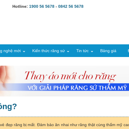
Hotline:
1900 56 5678
-
0842 56 5678
g nghệ mới
Kiến thức răng sứ
Tin tức
Bảng giá
hông?
 vẻ đẹp răng bị mất. Đảm bảo ăn nhai như răng thật cùng thẩm mỹ cao