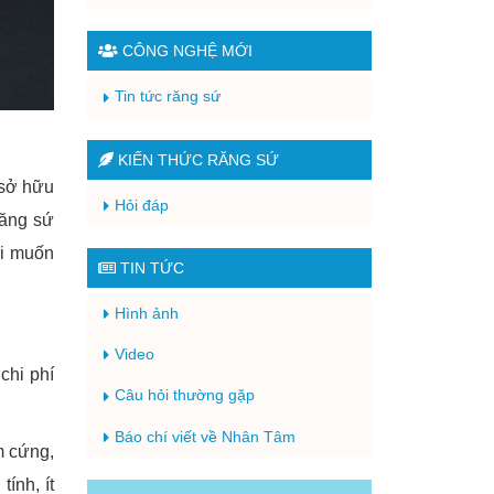
CÔNG NGHỆ MỚI
Tin tức răng sứ
KIẾN THỨC RĂNG SỨ
 sở hữu
Hỏi đáp
răng sứ
ời muốn
TIN TỨC
Hình ảnh
Video
chi phí
Câu hỏi thường gặp
Báo chí viết về Nhân Tâm
m cứng,
ính, ít