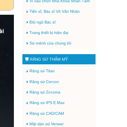
Vì sao chọn Nha Khoa Nhân Tâm
Tiến sĩ, Bác sĩ Võ Văn Nhân
Đội ngũ Bác sĩ
Trang thiết bị hiện đại
Sứ mệnh của chúng tôi
RĂNG SỨ THẨM MỸ
Răng sứ Titan
Răng sứ Cercon
Răng sứ Zirconia
Răng sứ IPS E.Max
Răng sứ CAD/CAM
Mặt dán sứ Veneer