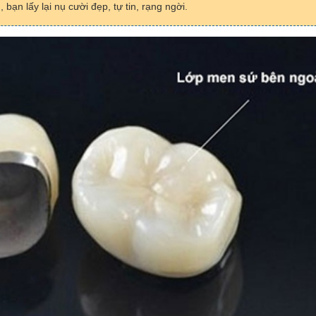
bạn lấy lại nụ cười đẹp, tự tin, rạng ngời.