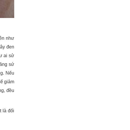
iên như
gây đen
ư ai sử
răng sứ
ng. Nếu
để giảm
ng, đều
 là đối