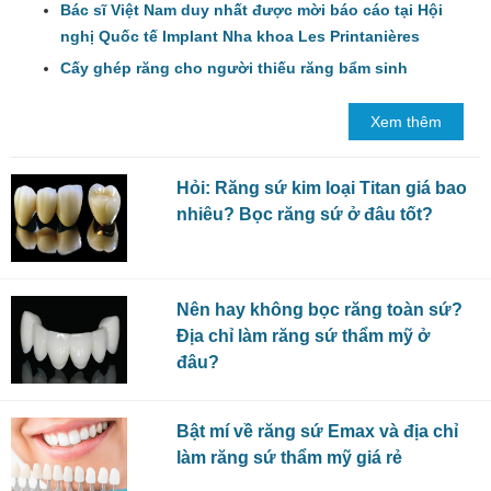
Nhân, Giám đốc Trung tâm Nha khoa
Bác sĩ Việt Nam duy nhất được mời báo cáo tại Hội
Nhân Tâm đã có một bài báo cáo vô
nghị Quốc tế Implant Nha khoa Les Printanières
cùng xuất sắc trong “Hội nghị quốc tế
Cấy ghép răng cho người thiếu răng bẩm sinh
RHEIN'83” diễn ra tại Barcelona, Tây
Ban Nha.
Xem thêm
Hỏi: Răng sứ kim loại Titan giá bao
nhiêu? Bọc răng sứ ở đâu tốt?
Nên hay không bọc răng toàn sứ?
Địa chỉ làm răng sứ thẩm mỹ ở
đâu?
Bật mí về răng sứ Emax và địa chỉ
làm răng sứ thẩm mỹ giá rẻ